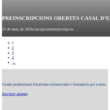
PREINSCRIPCIONS OBERTES CASAL D’ES
25 de març de 2026
concepcionistas@avipa.es
1
2
3
4
→
Gestió professional d'activitats extraescolars i formatives per a nens.
Inscriure alumne