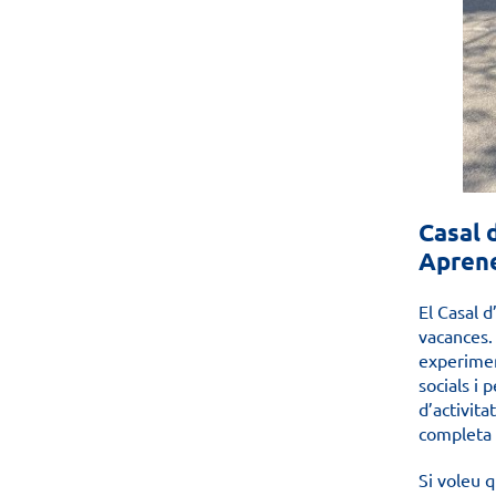
Casal 
Aprene
El Casal 
vacances. 
experimen
socials i 
d’activita
completa i
Si voleu q