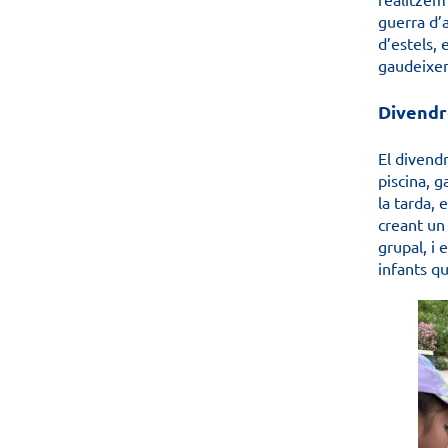
guerra d’a
d’estels, 
gaudeixen
Divendre
El divendr
piscina, 
la tarda, 
creant un 
grupal, i 
infants qu