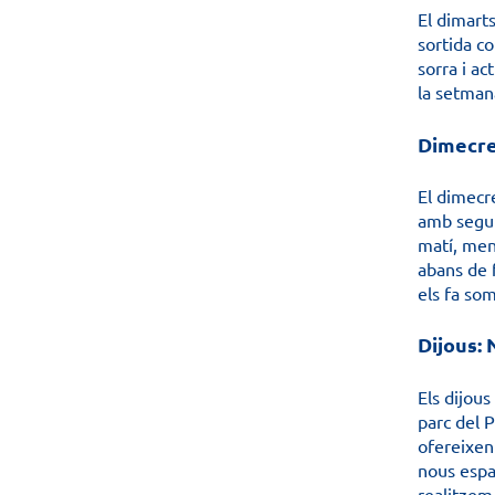
El dimarts
sortida co
sorra i ac
la setman
Dimecres
El dimecre
amb segure
matí, ment
abans de 
els fa som
Dijous: 
Els dijous
parc del P
ofereixen 
nous espai
realitzem