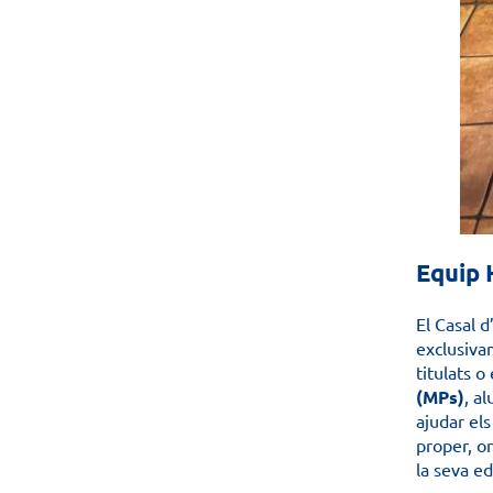
Equip 
El Casal 
exclusiva
titulats 
(MPs)
, a
ajudar els
proper, o
la seva ed