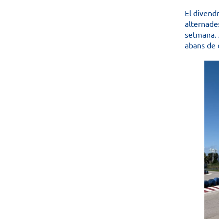
El divendr
alternade
setmana. 
abans de d