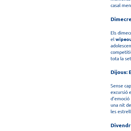
casal ment
Dimecre
Els dimec
el
wipeo
adolescen
competitiu
tota la s
Dijous: 
Sense cap
excursió e
d’emoció i
una nit de
les estrell
Divendr