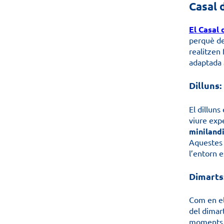
Casal 
El Casal 
perquè de
realitzen 
adaptada 
Dilluns:
El dillun
viure exp
miniland
Aquestes a
l’entorn e
Dimarts:
Com en el
del dimart
moments a